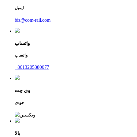
ایمیل
biz@com-rail.com
واتساپ
واتساپ
‎+8613205380077‎
وی چت
جودی
بالا