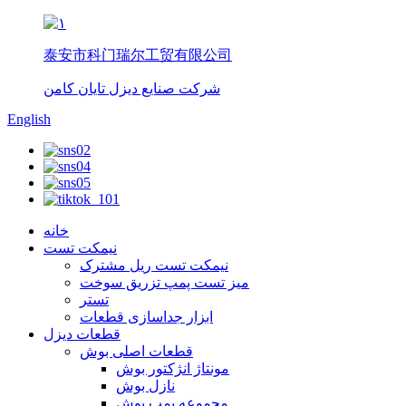
泰安市科门瑞尔工贸有限公司
شرکت صنایع دیزل تایان کامن
English
خانه
نیمکت تست
نیمکت تست ریل مشترک
میز تست پمپ تزریق سوخت
تستر
ابزار جداسازی قطعات
قطعات دیزل
قطعات اصلی بوش
مونتاژ انژکتور بوش
نازل بوش
مجموعه پمپ بوش