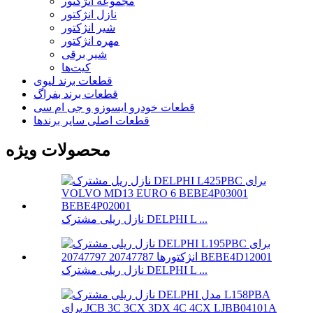
مجموعه انژکتور
نازل انژکتور
شیر انژکتور
مهره انژکتور
شیر برقی
کیت‌ها
قطعات برند لیوی
قطعات برند بفراگ
قطعات خودرو ایسوزو و جی ام سی
قطعات اصلی سایر برندها
محصولات ویژه
نازل ریلی مشترک DELPHI L ...
نازل ریلی مشترک DELPHI L ...