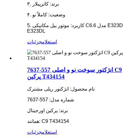
۳. برند: کاترپیلار
۴. وضعیت: کاملاً نو
5. کاربرد: موتور بیل مکانیکی C6.6 مدل E323D
E323DL
استعلام
جزئیات
انژکتور سوخت نو و اصلی 557-7637 C9
پرکین T434154
نام محصول: انژکتور ریلی مشترک
شماره مدل: 557-7637
برند: پرکین اورجینال
همانند: C9 T434154
استعلام
جزئیات