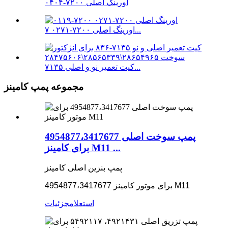
اورینگ اصلی ۷۲۰۰-۰۴۰۴
اورینگ اصلی ۷۲۰۰-۰۲۷۱ ۷...
کیت تعمیر نو و اصلی ۷۱۳۵...
مجموعه پمپ کامینز
پمپ سوخت اصلی 4954877،3417677
برای کامینز M11 ...
پمپ بنزین اصلی کامینز
4954877،3417677 برای موتور کامینز M11
استعلام
جزئیات