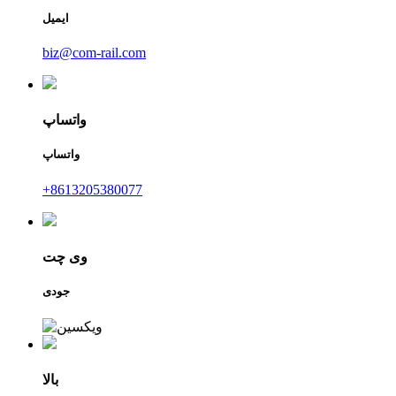
ایمیل
biz@com-rail.com
واتساپ
واتساپ
‎+8613205380077‎
وی چت
جودی
بالا