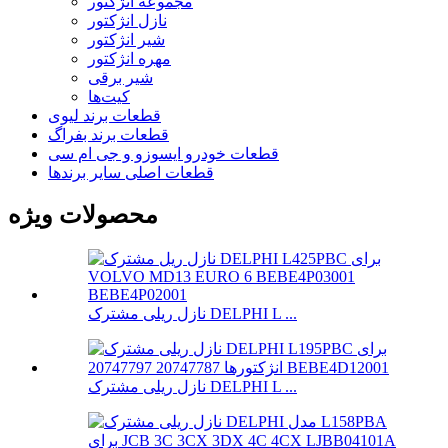
مجموعه انژکتور
نازل انژکتور
شیر انژکتور
مهره انژکتور
شیر برقی
کیت‌ها
قطعات برند لیوی
قطعات برند بفراگ
قطعات خودرو ایسوزو و جی ام سی
قطعات اصلی سایر برندها
محصولات ویژه
نازل ریلی مشترک DELPHI L ...
نازل ریلی مشترک DELPHI L ...