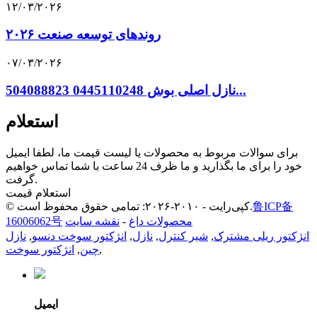
۱۲/۰۳/۲۰۲۶
روندهای توسعه صنعت ۲۰۲۶
۰۷/۰۳/۲۰۲۶
نازل اصلی بوش 0445110248 504088823...
استعلام
برای سوالات مربوط به محصولات یا لیست قیمت ما، لطفا ایمیل
خود را برای ما بگذارید و ما ظرف 24 ساعت با شما تماس خواهیم
گرفت.
استعلام قیمت
鲁ICP备
© کپی‌رایت - ۲۰۱۰-۲۰۲۶: تمامی حقوق محفوظ است.
محصولات داغ
-
نقشه سایت
16006062号
انژکتور ریلی مشترک
,
شیر کنترل
,
نازل
,
انژکتور سوخت دنسو
,
نازل
,
چین
,
انژکتور سوخت
ایمیل