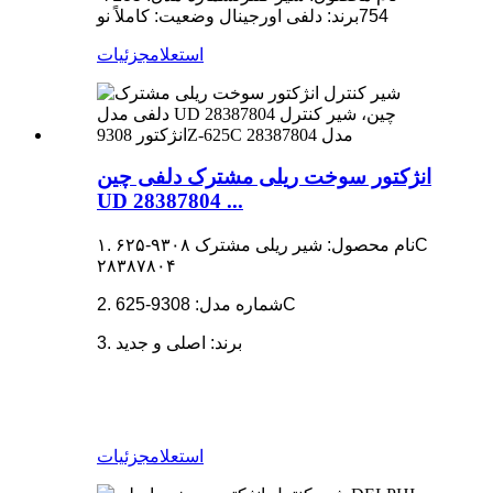
754
برند: دلفی اورجینال
وضعیت: کاملاً نو
استعلام
جزئیات
انژکتور سوخت ریلی مشترک دلفی چین
UD 28387804 ...
۱. نام محصول: شیر ریلی مشترک ۹۳۰۸-۶۲۵C
۲۸۳۸۷۸۰۴
2. شماره مدل: 9308-625C
3. برند: اصلی و جدید
استعلام
جزئیات