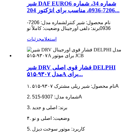
شیر DAF EURO6 شماره 34، شماره
7206-0936، مناسب برای انژکتور 204...
نام محصول: شیر کنترل
شماره مدل: 7206-
0936
برند: دلفی اورجینال
وضعیت: کاملاً نو
استعلام
جزئیات
شیر DRV فشار قوی اصلی DELPHI
مدل ۹۳۰۷-۵۱۵A برای...
۱. نام محصول: شیر ریلی مشترک ۹۳۰۷-۵۱۵A
2. شماره مدل: 9307-515A
3. برند: اصلی و جدید
۴. وضعیت: اصلی و نو
5. کاربرد: موتور سوخت دیزل