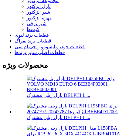
مجموعه انژکتور
نازل انژکتور
شیر انژکتور
مهره انژکتور
شیر برقی
کیت‌ها
قطعات برند لیوی
قطعات برند بفراگ
قطعات خودرو ایسوزو و جی ام سی
قطعات اصلی سایر برندها
محصولات ویژه
نازل ریلی مشترک DELPHI L ...
نازل ریلی مشترک DELPHI L ...