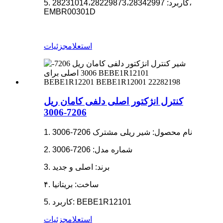
5. کاربرد: 28231014،28229873،28342997،
EMBR00301D
استعلام
جزئیات
کنترل انژکتور اصلی دلفی کامان ریل
7206-3006
1. نام محصول: شیر ریلی مشترک 7206-3006
2. شماره مدل: 7206-3006
3. برند: اصلی و جدید
۴. ساخت: بریتانیا
5. کاربرد: BEBE1R12101
استعلام
جزئیات