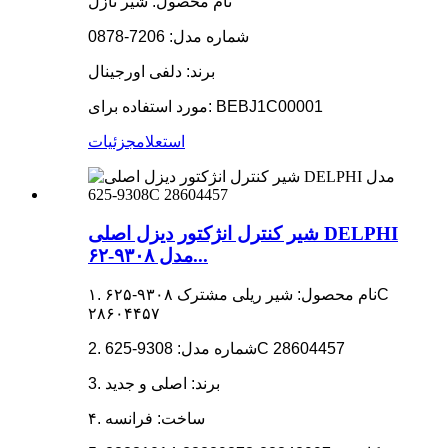
نام محصول: شیر نازل
شماره مدل: 7206-0878
برند: دلفی اورجینال
مورد استفاده برای: BEBJ1C00001
استعلام
جزئیات
شیر کنترل انژکتور دیزل اصلی DELPHI
مدل ۹۳۰۸-۶۲...
۱. نام محصول: شیر ریلی مشترک ۹۳۰۸-۶۲۵C
۲۸۶۰۴۴۵۷
2. شماره مدل: 9308-625C 28604457
3. برند: اصلی و جدید
۴. ساخت: فرانسه