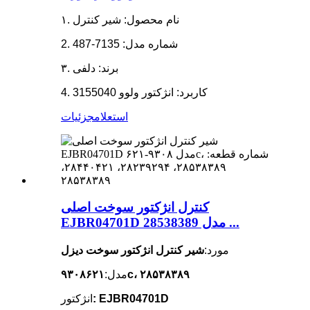
۱. نام محصول: شیر کنترل
2. شماره مدل: 7135-487
۳. برند: دلفی
4. کاربرد: انژکتور ولوو 3155040
استعلام
جزئیات
کنترل انژکتور سوخت اصلی
EJBR04701D مدل 28538389 ...
مورد:
شیر کنترل انژکتور سوخت دیزل
۹۳۰۸۶۲۱c، ۲۸۵۳۸۳۸۹
مدل:
: EJBR04701D
انژکتور