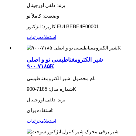
برند: دلفی اورجینال
وضعیت: کاملاً نو
کاربرد: انژکتور EUI BEBE4F00001
استعلام
جزئیات
شیر الکترومغناطیسی نو و اصلی
۷۱۸۵-۹۰۰K
نام محصول: شیر الکترومغناطیسی
شماره مدل: 7185-900K
برند: دلفی اورجینال
استفاده برای:
استعلام
جزئیات