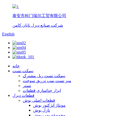
泰安市科门瑞尔工贸有限公司
شرکت صنایع دیزل تایان کامن
English
خانه
نیمکت تست
نیمکت تست ریل مشترک
میز تست پمپ تزریق سوخت
تستر
ابزار جداسازی قطعات
قطعات دیزل
قطعات اصلی بوش
مونتاژ انژکتور بوش
نازل بوش
مجموعه پمپ بوش