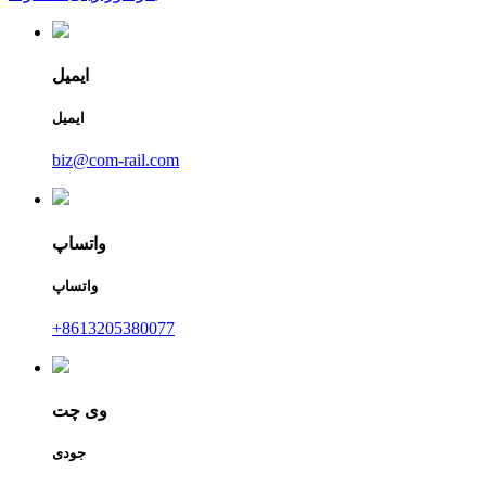
ایمیل
ایمیل
biz@com-rail.com
واتساپ
واتساپ
‎+8613205380077‎
وی چت
جودی