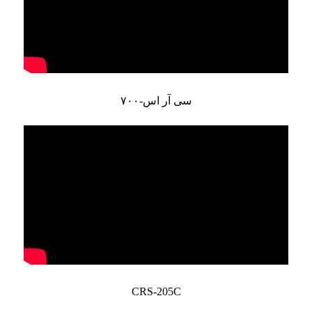
سی آر اس-۷۰۰
CRS-205C