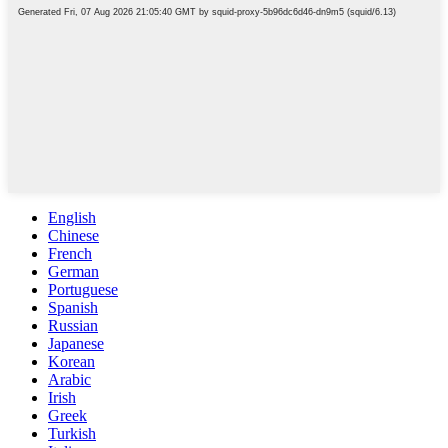
English
Chinese
French
German
Portuguese
Spanish
Russian
Japanese
Korean
Arabic
Irish
Greek
Turkish