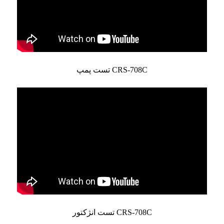
تست پمپ CRS-708C
تست انژکتور CRS-708C