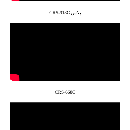
CRS-918C پلاس
CRS-668C