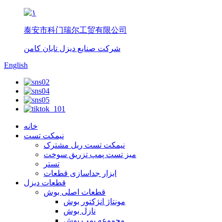
泰安市科门瑞尔工贸有限公司
شرکت صنایع دیزل تایان کامن
English
خانه
نیمکت تست
نیمکت تست ریل مشترک
میز تست پمپ تزریق سوخت
تستر
ابزار جداسازی قطعات
قطعات دیزل
قطعات اصلی بوش
مونتاژ انژکتور بوش
نازل بوش
مجموعه پمپ بوش