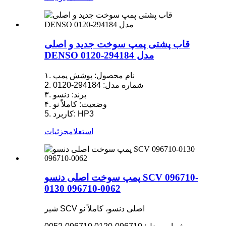
قاب پشتی پمپ سوخت جدید و اصلی
DENSO مدل 294184-0120
۱. نام محصول: پوشش پمپ
2. شماره مدل: 294184-0120
۳. برند: دنسو
۴. وضعیت: کاملاً نو
5. کاربرد: HP3
استعلام
جزئیات
پمپ سوخت اصلی دنسو SCV 096710-
0130 096710-0062
شیر SCV اصلی دنسو، کاملاً نو