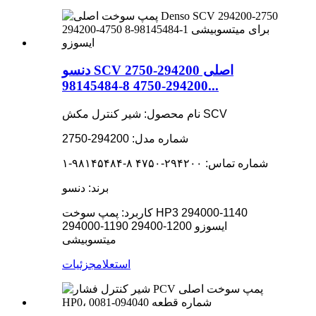
دنسو SCV اصلی 294200-2750
294200-4750 8-98145484...
نام محصول: شیر کنترل مکش SCV
شماره مدل: 294200-2750
شماره تماس: ۲۹۴۲۰۰-۴۷۵۰ ۸-۹۸۱۴۵۴۸۴-۱
برند: دنسو
کاربرد: پمپ سوخت HP3 294000-1140
294000-1190 29400-1200 ایسوزو
میتسوبیشی
استعلام
جزئیات