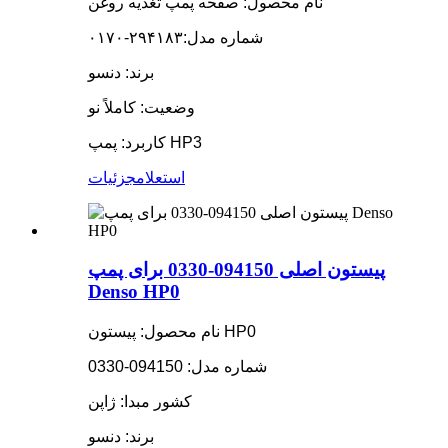
نام محصول: صفحه پمپ تغذیه روغن
شماره مدل:
۲۹۴۱۸۳-۰۱۷۰
برند: دنسو
وضعیت: کاملاً نو
کاربرد: پمپ HP3
استعلام
جزئیات
پیستون اصلی 094150-0330 برای پمپ
Denso HP0
نام محصول: پیستون HP0
شماره مدل: 094150-0330
کشور مبدا: ژاپن
برند: دنسو