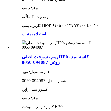
برند: دنسو
وضعیت: کاملاً نو
۲۹۴۰۵۰-۰۱۳۷/۲۲۱۰۰-E۰۰۲۰
کاربرد: پمپ HP4
استعلام
جزئیات
پمپ سوخت اصلی HP0، کاسه نمد
روغن 094087-0050
نام محصول: مهر
شماره مدل: 094087-0050
کشور مبدا: ژاپن
برند: دنسو
کاربرد: پمپ سوخت HP0