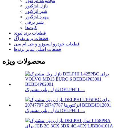
مجموعه انژکتور
نازل انژکتور
شیر انژکتور
مهره انژکتور
شیر برقی
کیت‌ها
قطعات برند لیوی
قطعات برند بفراگ
قطعات خودرو ایسوزو و جی ام سی
قطعات اصلی سایر برندها
محصولات ویژه
نازل ریلی مشترک DELPHI L ...
نازل ریلی مشترک DELPHI L ...