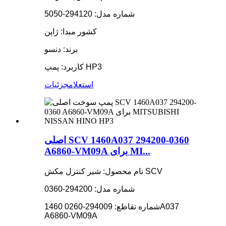
شماره مدل: 294120-5050
کشور مبدا: ژاپن
برند: دنسو
کاربرد: پمپ HP3
استعلام
جزئیات
اصلی SCV 1460A037 294200-0360
A6860-VM09A برای MI...
نام محصول: شیر کنترل مکش SCV
شماره مدل: 294200-0360
شماره تقاطع: 294009-0260 1460A037
A6860-VM09A