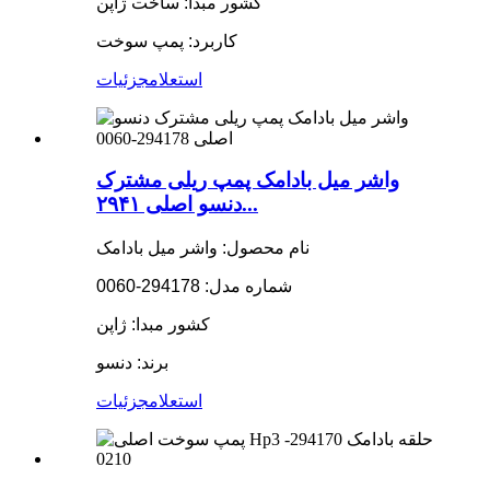
کشور مبدا: ساخت ژاپن
کاربرد: پمپ سوخت
استعلام
جزئیات
واشر میل بادامک پمپ ریلی مشترک
دنسو اصلی ۲۹۴۱...
نام محصول: واشر میل بادامک
شماره مدل: 294178-0060
کشور مبدا: ژاپن
برند: دنسو
استعلام
جزئیات