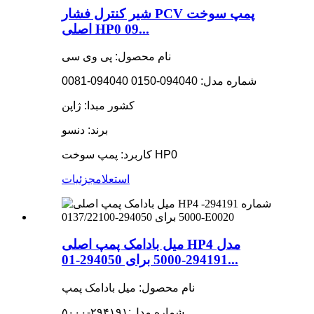
شیر کنترل فشار PCV پمپ سوخت
اصلی HP0 09...
نام محصول: پی وی سی
شماره مدل: 094040-0150 094040-0081
کشور مبدا: ژاپن
برند: دنسو
کاربرد: پمپ سوخت HP0
استعلام
جزئیات
میل بادامک پمپ اصلی HP4 مدل
294191-5000 برای 294050-01...
نام محصول: میل بادامک پمپ
شماره مدل:
۲۹۴۱۹۱-۵۰۰۰