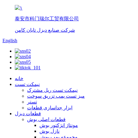
泰安市科门瑞尔工贸有限公司
شرکت صنایع دیزل تایان کامن
English
خانه
نیمکت تست
نیمکت تست ریل مشترک
میز تست پمپ تزریق سوخت
تستر
ابزار جداسازی قطعات
قطعات دیزل
قطعات اصلی بوش
مونتاژ انژکتور بوش
نازل بوش
مجموعه پمپ بوش