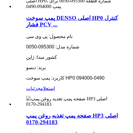
پمپ سوخت DENSO اصلی HP0 کنترل
فشار PCV ...
نام محصول: پی وی سی
شماره مدل: 095300-0050
کشور مبدا: ژاپن
برند: دنسو
کاربرد: پمپ سوخت HP0 094000-0490
استعلام
جزئیات
صفحه پمپ تغذیه روغن پمپ HP3 اصلی
294183-0170