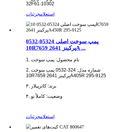
32F61-10302
استعلام
جزئیات
پمپ سوخت اصلی 05324-0532
10R7659 پرکینز 2641A ...
1. نام محصول: پمپ سوخت
2. شماره مدل: 324-0532 پمپ سوخت
10R7659 پرکینز 2641A405R 295-9125
۳. برند: کاترپیلار
۴. وضعیت: کاملاً نو
استعلام
جزئیات