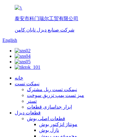
泰安市科门瑞尔工贸有限公司
شرکت صنایع دیزل تایان کامن
English
خانه
نیمکت تست
نیمکت تست ریل مشترک
میز تست پمپ تزریق سوخت
تستر
ابزار جداسازی قطعات
قطعات دیزل
قطعات اصلی بوش
مونتاژ انژکتور بوش
نازل بوش
مجموعه پمپ بوش