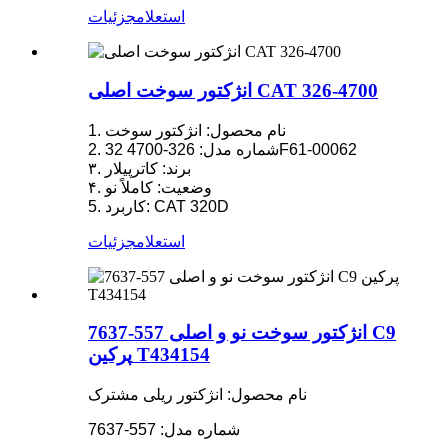
استعلام
جزئیات
انژکتور سوخت اصلی CAT 326-4700
1. نام محصول: انژکتور سوخت
2. شماره مدل: 326-4700 32F61-00062
۳. برند: کاترپیلار
۴. وضعیت: کاملاً نو
5. کاربرد: CAT 320D
استعلام
جزئیات
انژکتور سوخت نو و اصلی 557-7637 C9
پرکین T434154
نام محصول: انژکتور ریلی مشترک
شماره مدل: 557-7637