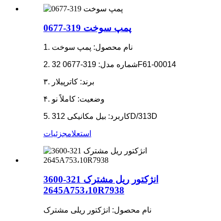
پمپ سوخت 319-0677
1. نام محصول: پمپ سوخت
2. شماره مدل: 319-0677 32F61-00014
۳. برند: کاترپیلار
۴. وضعیت: کاملاً نو
5. کاربرد: بیل مکانیکی 312D/313D
استعلام
جزئیات
انژکتور ریل مشترک 321-3600
2645A753،10R7938
نام محصول: انژکتور ریلی مشترک