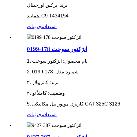
برند: پرکین اورجینال
همانند: C9 T434154
استعلام
جزئیات
انژکتور سوخت 178-0199
1. نام محصول: انژکتور سوخت
2. شماره مدل: 178-0199
۳. برند: کاترپیلار
۴. وضعیت: کاملاً نو
5. کاربرد: موتور بیل مکانیکی CAT 325C 3126
استعلام
جزئیات