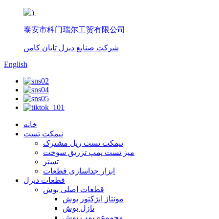
泰安市科门瑞尔工贸有限公司
شرکت صنایع دیزل تایان کامن
English
خانه
نیمکت تست
نیمکت تست ریل مشترک
میز تست پمپ تزریق سوخت
تستر
ابزار جداسازی قطعات
قطعات دیزل
قطعات اصلی بوش
مونتاژ انژکتور بوش
نازل بوش
مجموعه پمپ بوش