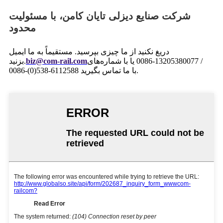
شرکت صنایع دیزلی تایان کامن، با مسئولیت
محدود
دریغ نکنید از ما چیزی بپرسید. مستقیماً به ما ایمیل
یا با شماره‌های ‎0086-13205380077 /
biz@com-rail.com
بزنید.
0086-(0)538-6112588 با ما تماس بگیرید.