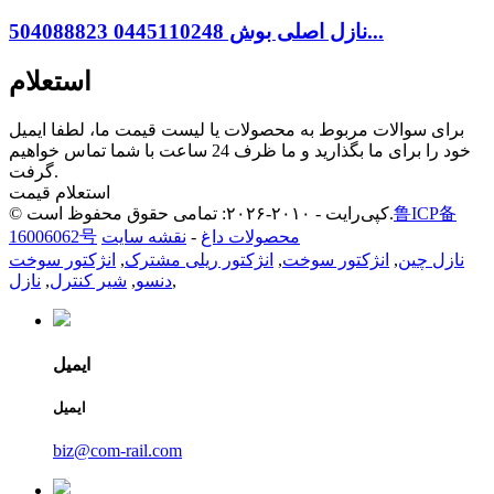
نازل اصلی بوش 0445110248 504088823...
استعلام
برای سوالات مربوط به محصولات یا لیست قیمت ما، لطفا ایمیل
خود را برای ما بگذارید و ما ظرف 24 ساعت با شما تماس خواهیم
گرفت.
استعلام قیمت
鲁ICP备
© کپی‌رایت - ۲۰۱۰-۲۰۲۶: تمامی حقوق محفوظ است.
محصولات داغ
-
نقشه سایت
16006062号
نازل چین
,
انژکتور سوخت
,
انژکتور ریلی مشترک
,
انژکتور سوخت
,
دنسو
,
شیر کنترل
,
نازل
ایمیل
ایمیل
biz@com-rail.com