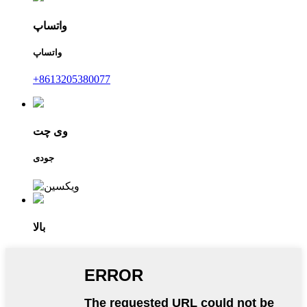
واتساپ
واتساپ
‎+8613205380077‎
وی چت
جودی
بالا