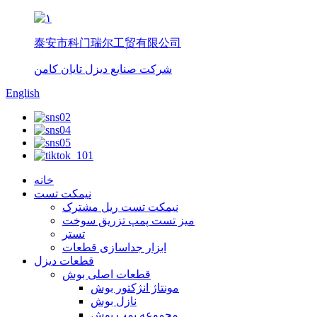
泰安市科门瑞尔工贸有限公司
شرکت صنایع دیزل تایان کامن
English
خانه
نیمکت تست
نیمکت تست ریل مشترک
میز تست پمپ تزریق سوخت
تستر
ابزار جداسازی قطعات
قطعات دیزل
قطعات اصلی بوش
مونتاژ انژکتور بوش
نازل بوش
مجموعه پمپ بوش