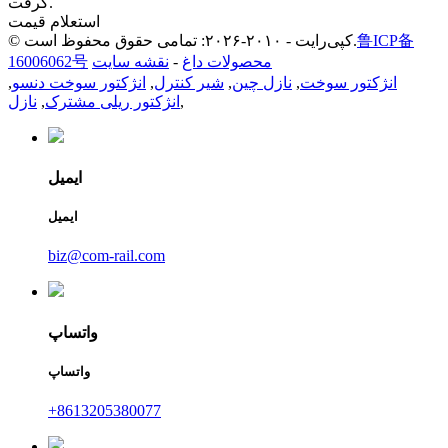
گرفت.
استعلام قیمت
鲁ICP备
© کپی‌رایت - ۲۰۱۰-۲۰۲۶: تمامی حقوق محفوظ است.
محصولات داغ
-
نقشه سایت
16006062号
انژکتور سوخت
,
نازل چین
,
شیر کنترل
,
انژکتور سوخت دنسو
,
,
انژکتور ریلی مشترک
,
نازل
ایمیل
ایمیل
biz@com-rail.com
واتساپ
واتساپ
‎+8613205380077‎