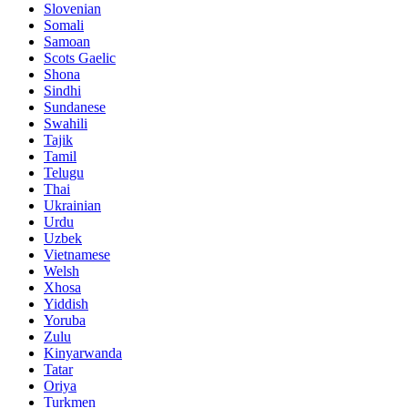
Slovenian
Somali
Samoan
Scots Gaelic
Shona
Sindhi
Sundanese
Swahili
Tajik
Tamil
Telugu
Thai
Ukrainian
Urdu
Uzbek
Vietnamese
Welsh
Xhosa
Yiddish
Yoruba
Zulu
Kinyarwanda
Tatar
Oriya
Turkmen