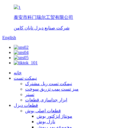
泰安市科门瑞尔工贸有限公司
شرکت صنایع دیزل تایان کامن
English
خانه
نیمکت تست
نیمکت تست ریل مشترک
میز تست پمپ تزریق سوخت
تستر
ابزار جداسازی قطعات
قطعات دیزل
قطعات اصلی بوش
مونتاژ انژکتور بوش
نازل بوش
مجموعه پمپ بوش