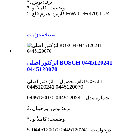
۳. برند: بوش
۴. وضعیت: کاملاً نو
5. کاربرد: هیزم قلع FAW 6DF(470)-EU4
استعلام
جزئیات
انژکتور اصلی BOSCH 0445120241
0445120070
نام محصول 1. انژکتور اصلی BOSCH
0445120241 0445120070
شماره مدل: 0445120241 0445120070
3. برند: بوش اورجینال
۴. وضعیت: کاملاً نو
5. درخواست: 0445120241 0445120070