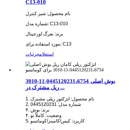
C13-010
نام محصول: شیر کنترل
شماره مدل: C13-010
برند: بفرگ اورجینال
مورد استفاده برای: C13
استعلام
جزئیات
بوش اصلی 0445120231،6754-11-3010
ریل مشترک در ...
1. نام محصول: انژکتور ریلی مشترک
2. شماره مدل: 0445120231
۳. برند: بوش
۴. وضعیت: کاملاً نو
5. کاربرد: کیس/کامینز/کوماتسو