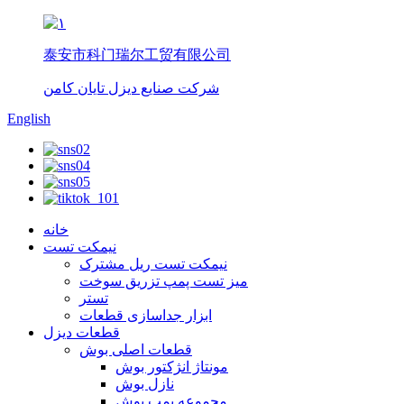
泰安市科门瑞尔工贸有限公司
شرکت صنایع دیزل تایان کامن
English
خانه
نیمکت تست
نیمکت تست ریل مشترک
میز تست پمپ تزریق سوخت
تستر
ابزار جداسازی قطعات
قطعات دیزل
قطعات اصلی بوش
مونتاژ انژکتور بوش
نازل بوش
مجموعه پمپ بوش