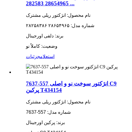
28654965 282583 ...
نام محصول: انژکتور ریلی مشترک
شماره مدل: ۲۸۶۵۴۹۶۵ ۲۸۲۵۸۳۸۶
برند: دلفی اورجینال
وضعیت: کاملاً نو
استعلام
جزئیات
انژکتور سوخت نو و اصلی 557-7637 C9
پرکین T434154
نام محصول: انژکتور ریلی مشترک
شماره مدل: 557-7637
برند: پرکین اورجینال