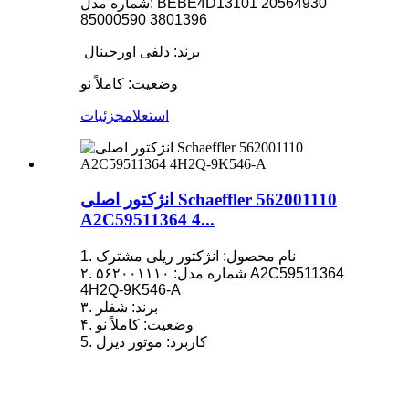
شماره مدل: BEBE4D13101 20564930
85000590 3801396
برند: دلفی اورجینال
وضعیت: کاملاً نو
استعلام
جزئیات
انژکتور اصلی Schaeffler 562001110
A2C59511364 4...
1. نام محصول: انژکتور ریلی مشترک
۲. شماره مدل: ۵۶۲۰۰۱۱۱۰ A2C59511364
4H2Q-9K546-A
۳. برند: شفلر
۴. وضعیت: کاملاً نو
5. کاربرد: موتور دیزل