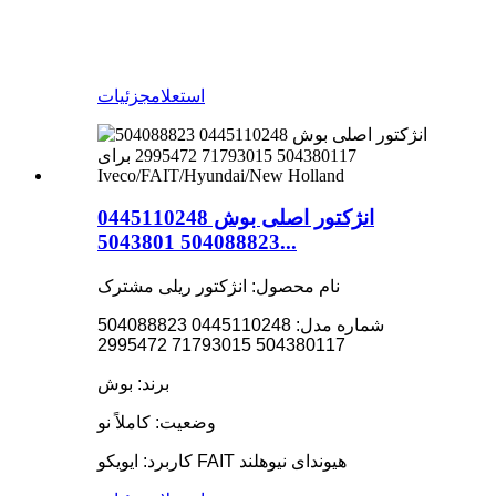
استعلام
جزئیات
انژکتور اصلی بوش 0445110248
504088823 5043801...
نام محصول: انژکتور ریلی مشترک
شماره مدل: 0445110248 504088823
504380117 71793015 2995472
برند: بوش
وضعیت: کاملاً نو
ایویکو FAIT هیوندای نیوهلند
کاربرد: