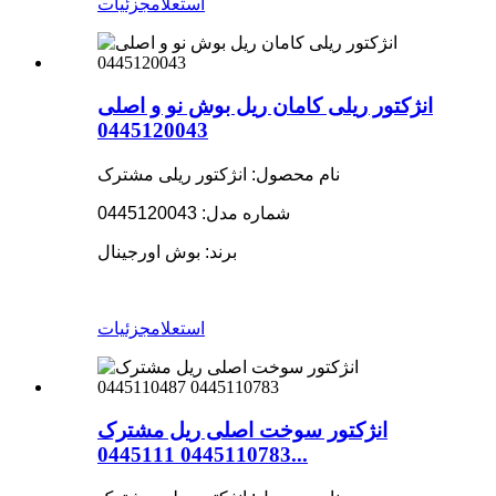
استعلام
جزئیات
انژکتور ریلی کامان ریل بوش نو و اصلی
0445120043
نام محصول: انژکتور ریلی مشترک
شماره مدل: 0445120043
برند: بوش اورجینال
استعلام
جزئیات
انژکتور سوخت اصلی ریل مشترک
0445110783 0445111...