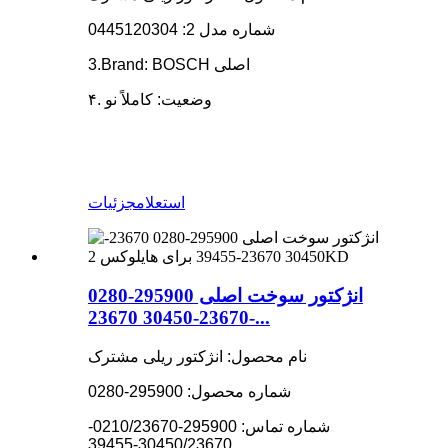
شماره مدل 2: 0445120304
3.Brand: BOSCH اصلی
۴. وضعیت: کاملاً نو
استعلام
جزئیات
انژکتور سوخت اصلی 295900-0280
23670-30450 23670-...
نام محصول: انژکتور ریلی مشترک
شماره محصول: 295900-0280
شماره تماس: 295900-0210/23670-
30450/23670-39455