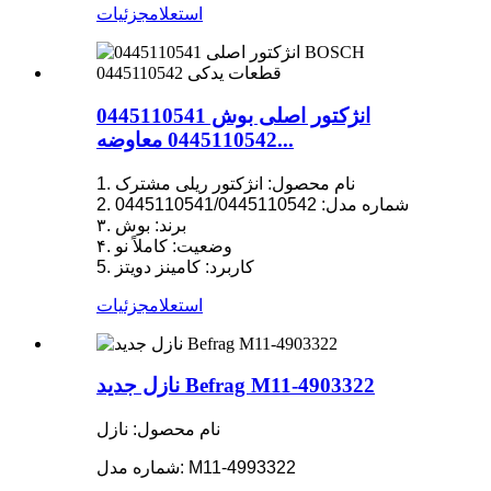
استعلام
جزئیات
انژکتور اصلی بوش 0445110541
0445110542 معاوضه...
1. نام محصول: انژکتور ریلی مشترک
2. شماره مدل: 0445110541/0445110542
۳. برند: بوش
۴. وضعیت: کاملاً نو
5. کاربرد: کامینز دویتز
استعلام
جزئیات
نازل جدید Befrag M11-4903322
نام محصول: نازل
شماره مدل: M11-4993322