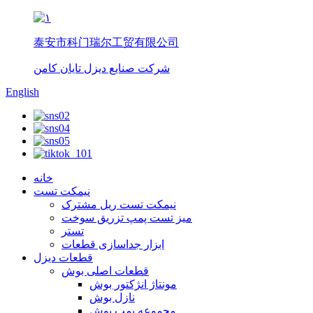
泰安市科门瑞尔工贸有限公司
شرکت صنایع دیزل تایان کامن
English
خانه
نیمکت تست
نیمکت تست ریل مشترک
میز تست پمپ تزریق سوخت
تستر
ابزار جداسازی قطعات
قطعات دیزل
قطعات اصلی بوش
مونتاژ انژکتور بوش
نازل بوش
مجموعه پمپ بوش