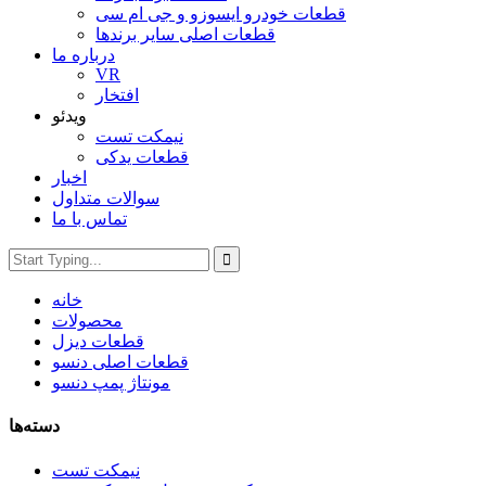
قطعات خودرو ایسوزو و جی ام سی
قطعات اصلی سایر برندها
درباره ما
VR
افتخار
ویدئو
نیمکت تست
قطعات یدکی
اخبار
سوالات متداول
تماس با ما
خانه
محصولات
قطعات دیزل
قطعات اصلی دنسو
مونتاژ پمپ دنسو
دسته‌ها
نیمکت تست