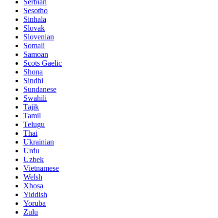
Serbian
Sesotho
Sinhala
Slovak
Slovenian
Somali
Samoan
Scots Gaelic
Shona
Sindhi
Sundanese
Swahili
Tajik
Tamil
Telugu
Thai
Ukrainian
Urdu
Uzbek
Vietnamese
Welsh
Xhosa
Yiddish
Yoruba
Zulu