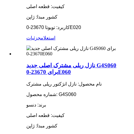
کیفیت: قطعه اصلی
کشور مبدا: ژاپن
کاربرد: تویوتا 23670-0E020
استعلام
جزئیات
نازل ریلی مشترک اصلی جدید G4S060
برای 23670-0E060
نام محصول: نازل انژکتور ریلی مشترک
شماره محصول: G4S060
برند: دنسو
کیفیت: قطعه اصلی
کشور مبدا: ژاپن