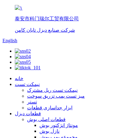
泰安市科门瑞尔工贸有限公司
شرکت صنایع دیزل تایان کامن
English
خانه
نیمکت تست
نیمکت تست ریل مشترک
میز تست پمپ تزریق سوخت
تستر
ابزار جداسازی قطعات
قطعات دیزل
قطعات اصلی بوش
مونتاژ انژکتور بوش
نازل بوش
مجموعه پمپ بوش