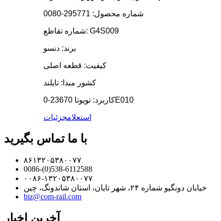
شماره محصول: 295771-0080
شماره تقاطع: G4S009
برند: دنسو
کیفیت: قطعه اصلی
کشور مبدا: تایلند
کاربرد: تویوتا 23670-0E010
استعلام
جزئیات
با ما تماس بگیرید
۸۶۱۳۲۰۵۳۸۰۰۷۷
0086-(0)538-6112588
۰۰۸۶-۱۳۲۰۵۳۸۰۰۷۷
خیابان دونگیو شماره ۲۴، شهر تایان، استان شاندونگ، چین
biz@com-rail.com
آخرین اخبار