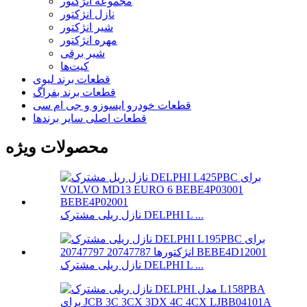
مجموعه انژکتور
نازل انژکتور
شیر انژکتور
مهره انژکتور
شیر برقی
کیت‌ها
قطعات برند لیوی
قطعات برند بفراگ
قطعات خودرو ایسوزو و جی ام سی
قطعات اصلی سایر برندها
محصولات ویژه
نازل ریلی مشترک DELPHI L ...
نازل ریلی مشترک DELPHI L ...