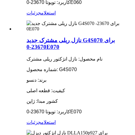
کاربرد: تویوتا 23670-0E060
استعلام
جزئیات
نازل ریلی مشترک جدید G4S070 برای
23670-0E070
نام محصول: نازل انژکتور ریلی مشترک
شماره محصول: G4S070
برند: دنسو
کیفیت: قطعه اصلی
کشور مبدا: ژاپن
کاربرد: تویوتا 23670-0E070
استعلام
جزئیات