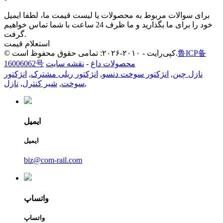
برای سوالات مربوط به محصولات یا لیست قیمت ما، لطفا ایمیل
خود را برای ما بگذارید و ما ظرف 24 ساعت با شما تماس خواهیم
گرفت.
استعلام قیمت
鲁ICP备
© کپی‌رایت - ۲۰۱۰-۲۰۲۶: تمامی حقوق محفوظ است.
محصولات داغ
-
نقشه سایت
16006062号
نازل چین
,
انژکتور سوخت دنسو
,
انژکتور ریلی مشترک
,
انژکتور
,
سوخت
,
شیر کنترل
,
نازل
ایمیل
ایمیل
biz@com-rail.com
واتساپ
واتساپ