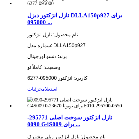
نازل انژکتور دیزل DLLA150p927 برای
095000 ...
نام محصول: نازل انژکتور
شماره مدل: DLLA150p927
برند: دنسو اورجینال
وضعیت: کاملاً نو
کاربرد: انژکتور 095000-6277
استعلام
جزئیات
نازل انژکتور سوخت اصلی 295771-
0090 G4S009 برای ...
نام محصول: نازل انژکتور ریلی مشترک