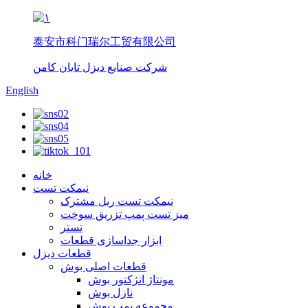
泰安市科门瑞尔工贸有限公司
شرکت صنایع دیزل تایان کامن
English
خانه
نیمکت تست
نیمکت تست ریل مشترک
میز تست پمپ تزریق سوخت
تستر
ابزار جداسازی قطعات
قطعات دیزل
قطعات اصلی بوش
مونتاژ انژکتور بوش
نازل بوش
مجموعه پمپ بوش