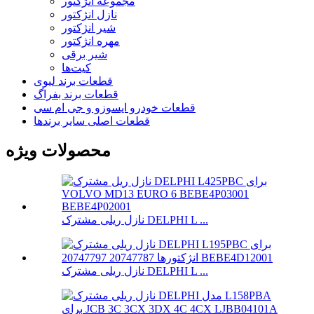
مجموعه انژکتور
نازل انژکتور
شیر انژکتور
مهره انژکتور
شیر برقی
کیت‌ها
قطعات برند لیوی
قطعات برند بفراگ
قطعات خودرو ایسوزو و جی ام سی
قطعات اصلی سایر برندها
محصولات ویژه
نازل ریلی مشترک DELPHI L ...
نازل ریلی مشترک DELPHI L ...