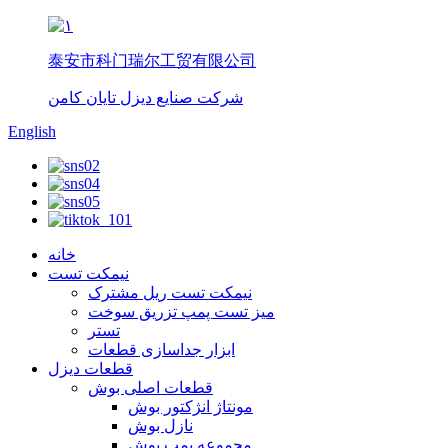
泰安市科门瑞尔工贸有限公司
شرکت صنایع دیزل تایان کامن
English
خانه
نیمکت تست
نیمکت تست ریل مشترک
میز تست پمپ تزریق سوخت
تستر
ابزار جداسازی قطعات
قطعات دیزل
قطعات اصلی بوش
مونتاژ انژکتور بوش
نازل بوش
مجموعه پمپ بوش