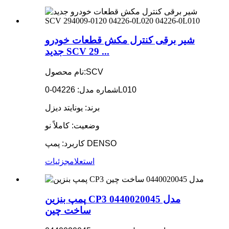
شیر برقی کنترل مکش قطعات خودرو
جدید SCV 29 ...
نام محصول:SCV
شماره مدل: 04226-0L010
برند: یونایتد دیزل
وضعیت: کاملاً نو
کاربرد: پمپ DENSO
استعلام
جزئیات
پمپ بنزین CP3 مدل 0440020045
ساخت چین