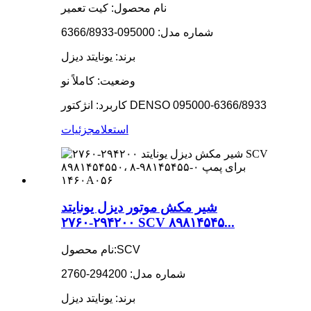
نام محصول: کیت تعمیر
شماره مدل: 095000-6366/8933
برند: یونایتد دیزل
وضعیت: کاملاً نو
کاربرد: انژکتور DENSO 095000-6366/8933
استعلام
جزئیات
شیر مکش موتور دیزل یونایتد
۲۹۴۲۰۰-۲۷۶۰ SCV ۸۹۸۱۴۵۴۵...
نام محصول:SCV
شماره مدل: 294200-2760
برند: یونایتد دیزل