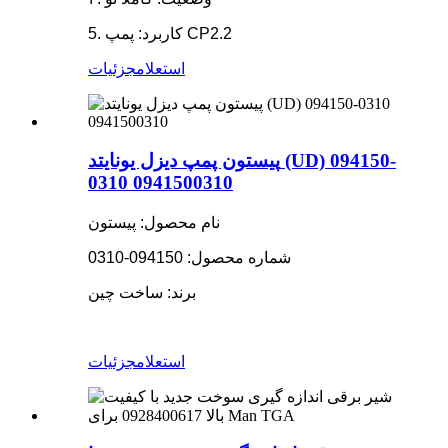
5. کاربرد: پمپ CP2.2
استعلام
جزئیات
پیستون پمپ دیزل یونایتد (UD) 094150-
0310 0941500310
نام محصول: پیستون
شماره محصول: 094150-0310
برند: ساخت چین
استعلام
جزئیات