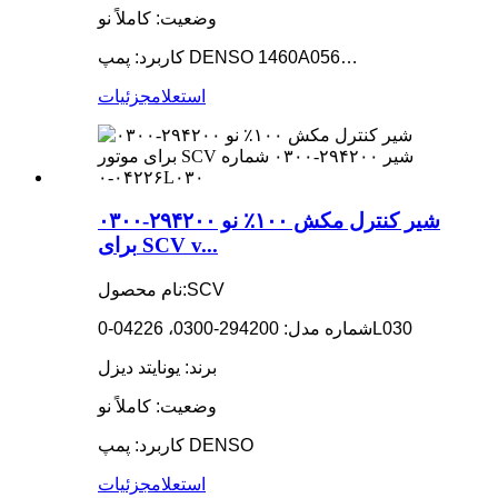
وضعیت: کاملاً نو
کاربرد: پمپ DENSO 1460A056…
استعلام
جزئیات
شیر کنترل مکش ۱۰۰٪ نو ۲۹۴۲۰۰-۰۳۰۰
برای SCV v...
نام محصول:SCV
شماره مدل: 294200-0300، 04226-0L030
برند: یونایتد دیزل
وضعیت: کاملاً نو
کاربرد: پمپ DENSO
استعلام
جزئیات