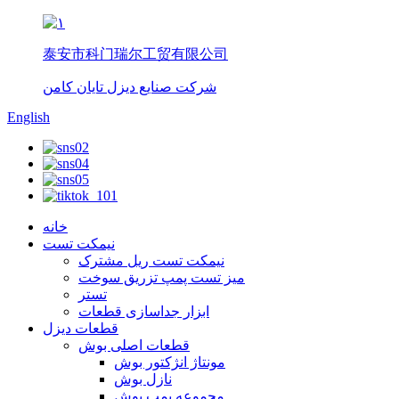
泰安市科门瑞尔工贸有限公司
شرکت صنایع دیزل تایان کامن
English
خانه
نیمکت تست
نیمکت تست ریل مشترک
میز تست پمپ تزریق سوخت
تستر
ابزار جداسازی قطعات
قطعات دیزل
قطعات اصلی بوش
مونتاژ انژکتور بوش
نازل بوش
مجموعه پمپ بوش