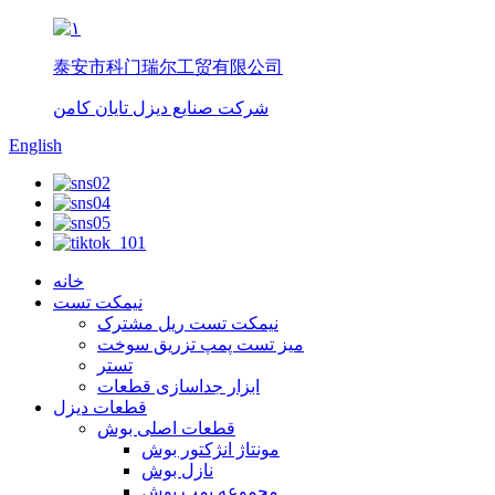
泰安市科门瑞尔工贸有限公司
شرکت صنایع دیزل تایان کامن
English
خانه
نیمکت تست
نیمکت تست ریل مشترک
میز تست پمپ تزریق سوخت
تستر
ابزار جداسازی قطعات
قطعات دیزل
قطعات اصلی بوش
مونتاژ انژکتور بوش
نازل بوش
مجموعه پمپ بوش