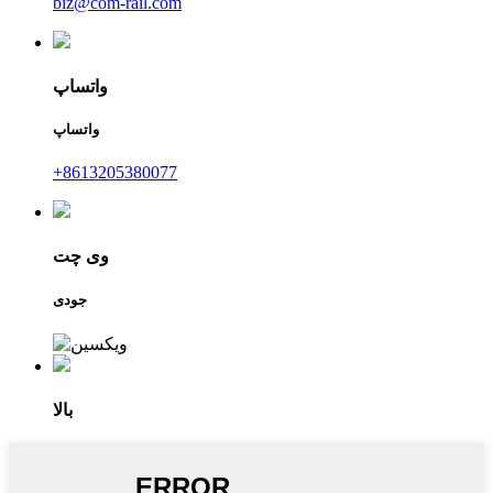
biz@com-rail.com
واتساپ
واتساپ
‎+8613205380077‎
وی چت
جودی
بالا