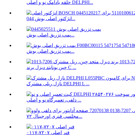
حلقه بادامک نو و اصلی DELPHI...
انژکتور اصلی بوش 044...
پمپ تزریق اصلی بوش...
پمپ تزریق اصلی بوش...
چین یونایتد دیزل برند C ...
نازل ریلی مشترک DELPHI L ...
دلفی، تعمیرگاه نو و اصلی ...
مجلسی فنری اورجینال ۷۲...
فنر اصلی ۷۲۰۷-۰۱۱۷