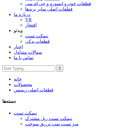
قطعات خودرو ایسوزو و جی ام سی
قطعات اصلی سایر برندها
درباره ما
VR
افتخار
ویدئو
نیمکت تست
قطعات یدکی
اخبار
سوالات متداول
تماس با ما
خانه
محصولات
قطعات اصلی زیمنس
دسته‌ها
نیمکت تست
نیمکت تست ریل مشترک
میز تست پمپ تزریق سوخت