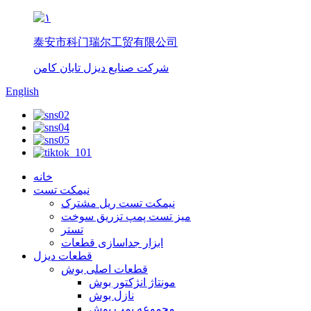
泰安市科门瑞尔工贸有限公司
شرکت صنایع دیزل تایان کامن
English
خانه
نیمکت تست
نیمکت تست ریل مشترک
میز تست پمپ تزریق سوخت
تستر
ابزار جداسازی قطعات
قطعات دیزل
قطعات اصلی بوش
مونتاژ انژکتور بوش
نازل بوش
مجموعه پمپ بوش