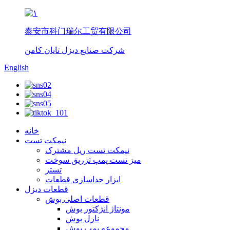
泰安市科门瑞尔工贸有限公司
شرکت صنایع دیزل تایان کامن
English
خانه
نیمکت تست
نیمکت تست ریل مشترک
میز تست پمپ تزریق سوخت
تستر
ابزار جداسازی قطعات
قطعات دیزل
قطعات اصلی بوش
مونتاژ انژکتور بوش
نازل بوش
مجموعه پمپ بوش