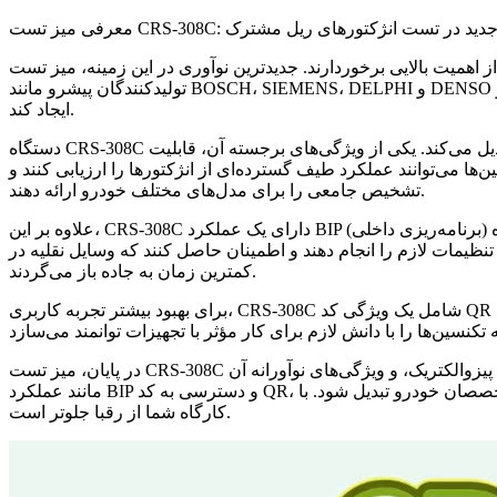
ست CRS-308C: عصری جدید در تست انژکتورهای ریل مشترک
ترین نوآوری در این زمینه، میز تست CRS-308C است که به طور خاص برای آزمایش انژکتورهای ریلی مشترک از
تولیدکنندگان پیشرو مانند BOSCH، SIEMENS، DELPHI و DENSO طراحی شده است. این تجهیزات پیشرفته قرار است انقلابی در نحوه ارزیابی و نگهداری سیستم‌های تزریق سوخت توسط متخصصان خودرو
ایجاد کند.
دستگاه CRS-308C دارای طراحی جدیدی است که قابلیت استفاده و دقت را افزایش می‌دهد و آن را به ابزاری ضروری برای کارگاه‌ها و مراکز خدمات تبدیل می‌کند. یکی از ویژگی‌های برجسته آن، قابلیت
ها می‌توانند عملکرد طیف گسترده‌ای از انژکتورها را ارزیابی کنند و
تشخیص جامعی را برای مدل‌های مختلف خودرو ارائه دهند.
علاوه بر این، CRS-308C دارای یک عملکرد BIP (برنامه‌ریزی داخلی) است که به کاربران امکان می‌دهد انژکتورها را مستقیماً از روی میز آزمایش برنامه‌ریزی و کالیبره کنند. این ویژگی فرآیند آزمایش را ساده
نظیمات لازم را انجام دهند و اطمینان حاصل کنند که وسایل نقلیه در
کمترین زمان به جاده باز می‌گردند.
برای بهبود بیشتر تجربه کاربری، CRS-308C شامل یک ویژگی کد QR است که دسترسی فوری به دفترچه‌های راهنمای دقیق، راهنماهای عیب‌یابی و ویدیوهای آموزشی را فراهم می‌کند. این ادغام فناوری نه تنها
در پایان، میز تست CRS-308C پیشرفت قابل توجهی در تست انژکتورهای ریلی مشترک نشان می‌دهد. با قابلیت تست انژکتورهای تولیدکنندگان اصلی، از جمله انژکتورهای پیزوالکتریک، و ویژگی‌های نوآورانه آن
مانند عملکرد BIP و دسترسی به کد QR، این محصول جدید آماده است تا به یک دارایی ضروری برای متخصصان خودرو تبدیل شود. با CRS-308C آینده تست انژکتور را در آغوش بگیرید و اطمینان حاصل کنید که
کارگاه شما از رقبا جلوتر است.